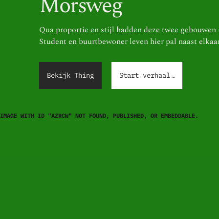
Morsweg
Qua proportie en stijl hadden deze twee gebouwen n
Student en buurtbewoner leven hier pal naast elkaa
.
.
.
Bekijk Thing
Start verhaal
IMAGE WITH ID "AZRCW" NOT FOUND, PUBLISHED, OR EMBEDDABLE.