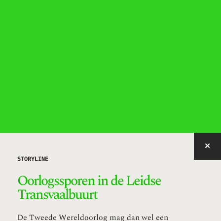
IMAGE WITH ID "ZLWEQ" NOT FOUND, PUBLISHED, OR EMBEDDABLE.
STORYLINE
Oorlogssporen in de Leidse
Transvaalbuurt
De Tweede Wereldoorlog mag dan wel een